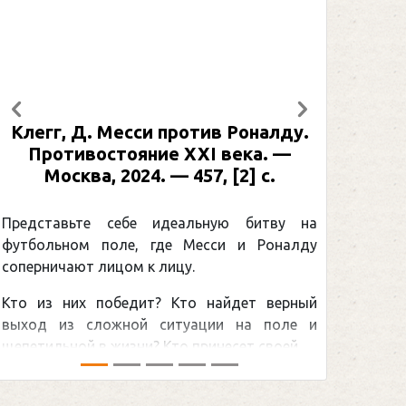
Предыдущий
Следующий
си против Роналду.
Рабинер, И. Я. Алекс
яние XXI века. —
: иллюстрированная б
24. — 457, [2] с.
Москва, 2024 (макет 2
[2] с. (Подарочные
Спорт)
бе идеальную битву на
, где Месси и Роналду
Погоня Александра 
 к лицу.
снайперским рекордом 
дит? Кто найдет верный
принадлежит великому к
ой ситуации на поле и
Гретцки, — едва ли не сам
и? Кто принесет своей ...
хоккейная тема последних л
сезоном Национальной хоккей