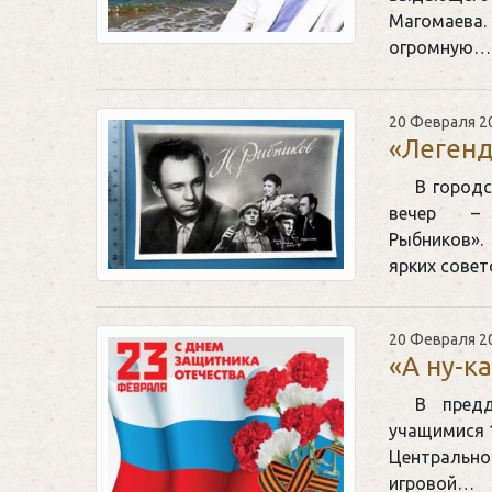
Магомаев
огромную…
20 Февраля 2
«Легенд
В городс
вечер – 
Рыбников».
ярких сове
20 Февраля 2
«А ну-к
В предд
учащимися 1
Центрально
игровой…