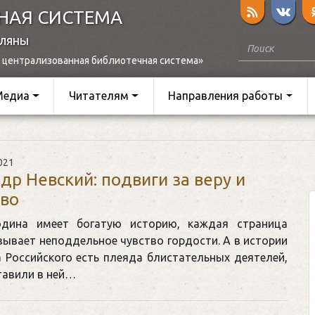
НАЯ СИСТЕМА
оляны
 централизованная библиотечная система»
Медиа
Читателям
Направления работы
021
др Невский: подвиги за веру и
во
дина имеет богатую историю, каждая страница
ывает неподдельное чувство гордости. А в истории
 Российского есть плеяда блистательных деятелей,
тавили в ней…