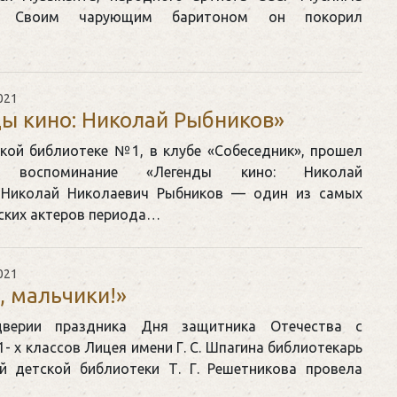
а. Своим чарующим баритоном он покорил
021
ы кино: Николай Рыбников»
кой библиотеке №1, в клубе «Собеседник», прошел
воспоминание «Легенды кино: Николай
 Николай Николаевич Рыбников — один из самых
тских актеров периода…
021
а, мальчики!»
верии праздника Дня защитника Отечества с
- х классов Лицея имени Г. С. Шпагина библиотекарь
й детской библиотеки Т. Г. Решетникова провела