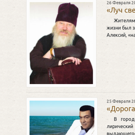
26 Февраля 2
«Луч св
Жителям 
жизни был з
Алексий, «н
25 Февраля 2
«Дорога
В город
лирическ
выдающего