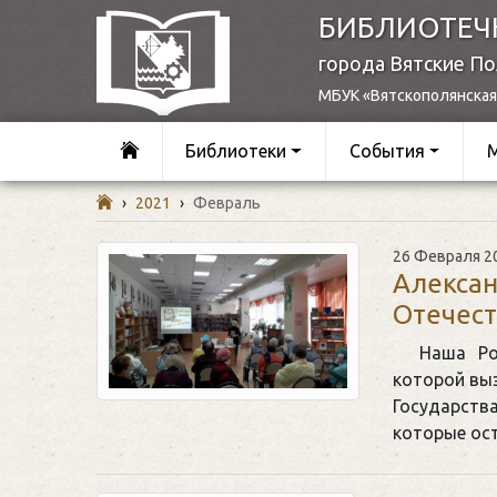
БИБЛИОТЕЧ
города Вятские П
МБУК «Вятскополянская
Библиотеки
События
›
2021
›
Февраль
26 Февраля 2
Алексан
Отечест
Наша Ро
которой выз
Государства
которые ос