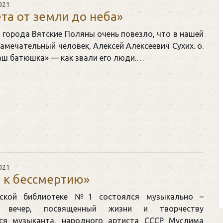
021
ета от земли до неба»
города Вятские Поляны очень повезло, что в нашей
амечательный человек, Алексей Алексеевич Сухих. о.
аш батюшка» — как звали его люди.…
Клегг, Д. Мес
Противосто
Москва, 20
Представьте се
футбольном поле
соперничают лицом
Кто из них побе
021
 к бессмертию»
выход из сложн
щепетильной в жизн
ской библиотеке №1 состоялся музыкально –
ий вечер, посвященный жизни и творчеству
ся музыканта, народного артиста СССР Муслима