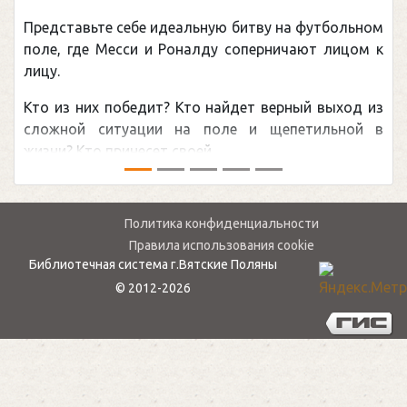
(Подарочные издания. Спорт)
Погоня Александра Овечкина за снайперск
рекордом НХЛ, который принадлежит велико
канадцу Уэйну Гретцки, — едва ли не сам
обсуждаемая хоккейная тема последних лет
мире.Перед сезоном Национальной хоккейной л
— ...
Политика конфиденциальности
Правила использования cookie
Библиотечная система г.Вятские Поляны
© 2012-2026