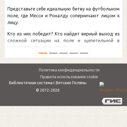
(Подарочные издания. Спорт)
Погоня Александра Овечкина за снайперским
рекордом НХЛ, который принадлежит великому
канадцу Уэйну Гретцки, — едва ли не самая
обсуждаемая хоккейная тема последних лет в
мире.Перед сезоном Национальной хоккейной лиги
— ...
Политика конфиденциальности
Правила использования cookie
Библиотечная система г.Вятские Поляны
© 2012-2026